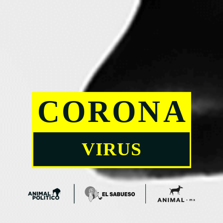
C
O
R
O
N
A
VIRUS