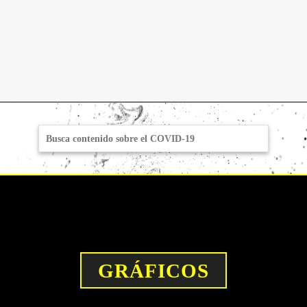
Warning:
file_get_contents(https://pajaropolitico.com/covidAPI/new.php?
version=1205): failed to open stream: HTTP request failed! HTTP/1.1
522 in /var/www/html/wp-content/themes/animalpolitico-
2019/inc/covid_viz.php on line 3
GRÁFICOS