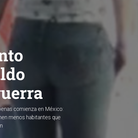
nto
aldo
guerra
 apenas comienza en México:
ienen menos habitantes que
an