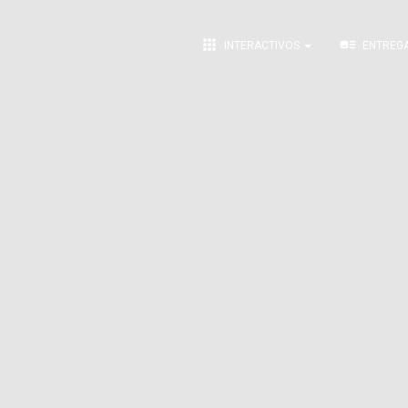
apps
art_track
INTERACTIVOS
ENTREG