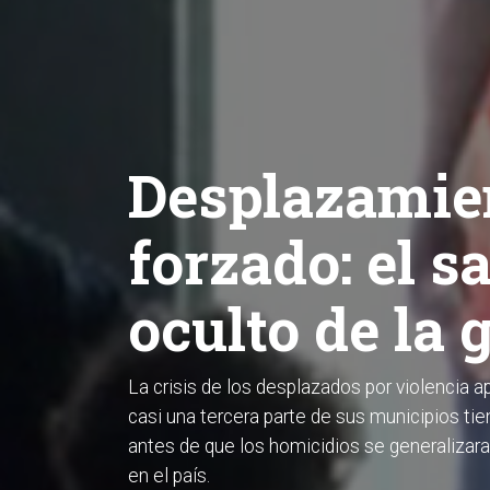
Desplazamie
forzado: el s
oculto de la 
La crisis de los desplazados por violencia
casi una tercera parte de sus municipios t
antes de que los homicidios se generalizar
en el país.