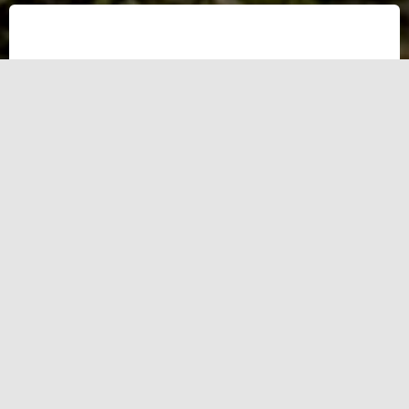
El 11 de diciembre de 2006 el entonces
presidente Felipe Calderón dio la orden de
enviar 7 mil soldados a Michoacán, su estado
natal, para combatir al crimen o1rganizado.
Cuatro meses antes, el 6 de septiembre, el
cártel La Familia Michoacana había arrojado
cinco cabezas humanas en un club nocturno de
Uruapan.
Han pasado 10 años desde el día en que
comenzó la Guerra contra las drogas y el país
es muy distinto hoy, en muchos aspectos, a lo
que era en ese momento. En Animal Político,