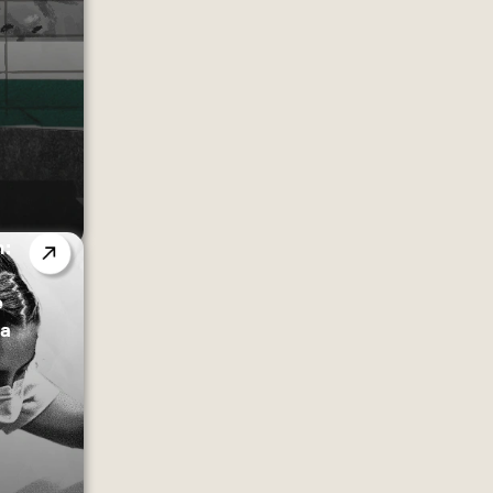
n:
e
e
na