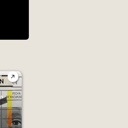
o
n
en