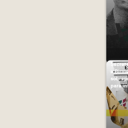
Secret
a Birm
sobrep
para in