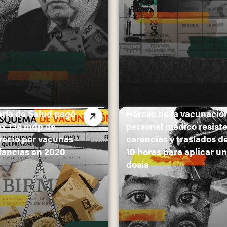
aría de Salud pagó
Héroes de la vacunació
ex 134 mdp de
personal médico resist
recio por vacunas
carencias y traslados d
fancias en 2020
10 horas para aplicar u
dosis