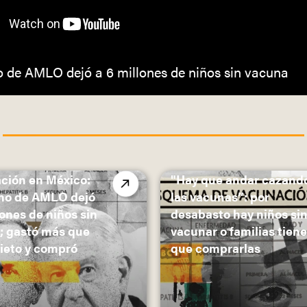
 de AMLO dejó a 6 millones de niños sin vacuna
ción en México:
"Hay que andar cazand
no de AMLO dejó
las vacunas”: por
lones de niños sin
desabasto hay niños si
; gastó más que
vacunar o familias tien
ieto y compró
que comprarlas