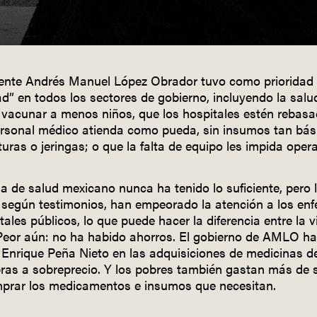
dente Andrés Manuel López Obrador tuvo como prioridad 
ad” en todos los sectores de gobierno, incluyendo la salu
 vacunar a menos niños, que los hospitales estén rebasa
ersonal médico atienda como pueda, sin insumos tan bás
ras o jeringas; o que la falta de equipo les impida opera
ma de salud mexicano nunca ha tenido lo suficiente, pero 
, según testimonios, han empeorado la atención a los en
tales públicos, lo que puede hacer la diferencia entre la v
Peor aún: no ha habido ahorros. El gobierno de AMLO h
Enrique Peña Nieto en las adquisiciones de medicinas d
ras a sobreprecio. Y los pobres también gastan más de 
prar los medicamentos e insumos que necesitan.