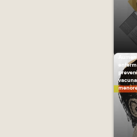
Aument
enferm
preven
vacuna
menore