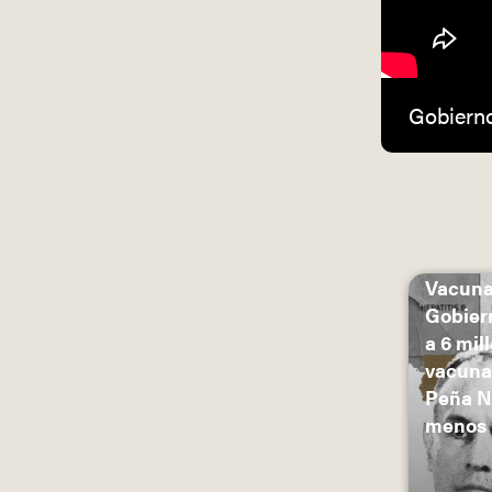
Gobierno
Vacuna
Gobier
a 6 mil
vacuna
Peña N
menos