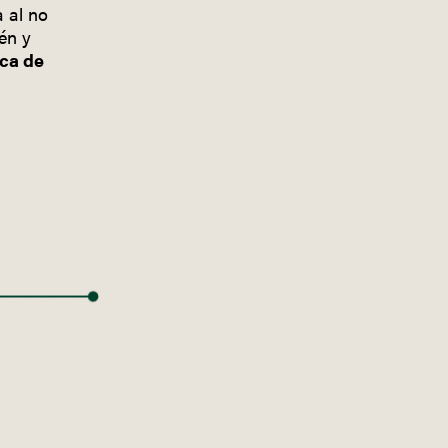
 al no
én y
ica de