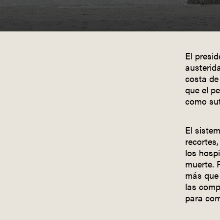
El presi
austerid
costa de
que el p
como sutu
El siste
recortes
los hospi
muerte. 
más que 
las comp
para com