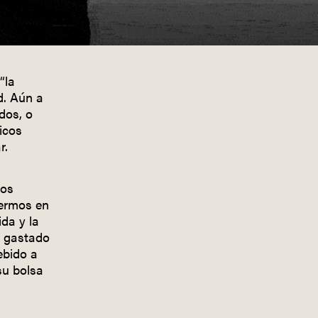
“la
d. Aún a
dos, o
icos
r.
los
fermos en
ida y la
a gastado
ebido a
su bolsa