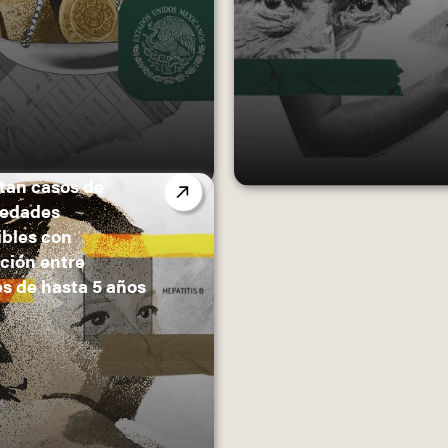
an casos de
edades
ibles con
ción entre
s de hasta 5 años