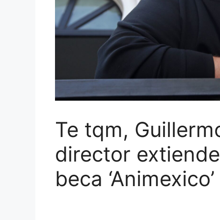
Te tqm, Guillermo
director extiend
beca ‘Animexico’