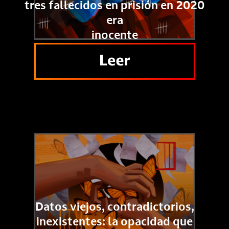
tres fallecidos en prisión en 2020
era
inocente
Datos viejos, contradictorios,
inexistentes: la opacidad que