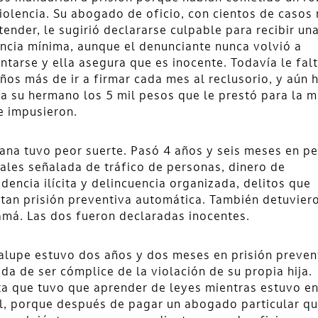
iolencia. Su abogado de oficio, con cientos de casos
tender, le sugirió declararse culpable para recibir un
ncia mínima, aunque el denunciante nunca volvió a
ntarse y ella asegura que es inocente. Todavía le fal
ños más de ir a firmar cada mes al reclusorio, y aún 
a su hermano los 5 mil pesos que le prestó para la m
e impusieron.
iana tuvo peor suerte. Pasó 4 años y seis meses en p
ales señalada de tráfico de personas, dinero de
dencia ilícita y delincuencia organizada, delitos que
tan prisión preventiva automática. También detuvier
má. Las dos fueron declaradas inocentes.
lupe estuvo dos años y dos meses en prisión preven
da de ser cómplice de la violación de su propia hija.
a que tuvo que aprender de leyes mientras estuvo en
l, porque después de pagar un abogado particular q