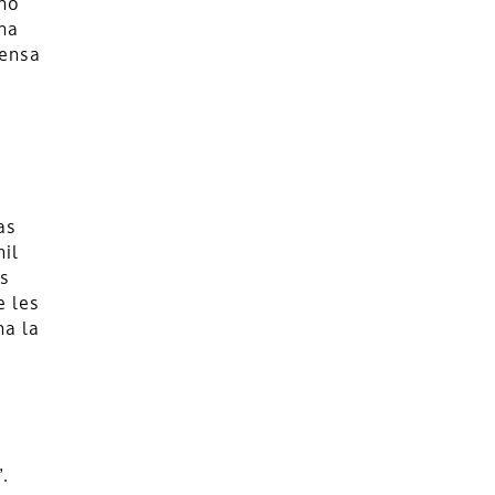
 no
na
fensa
as
mil
es
e les
na la
.