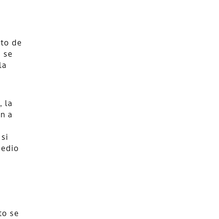
nto de
 se
la
, la
n a
 si
medio
to se