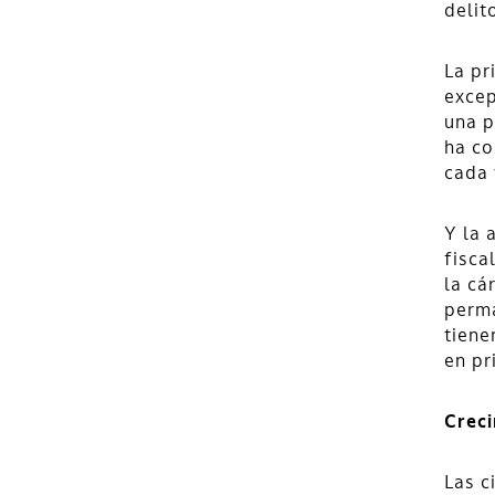
delit
La pr
excep
una p
ha co
cada 
Y la 
fisca
la cá
perma
tiene
en pr
Crec
Las c