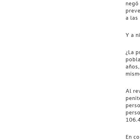
negó 
preve
a las
Y a n
¿La p
pobla
años,
mismo
Al re
penit
perso
perso
106.4
En co