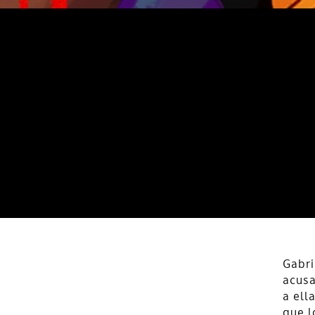
Gabri
acusa
a ell
que l