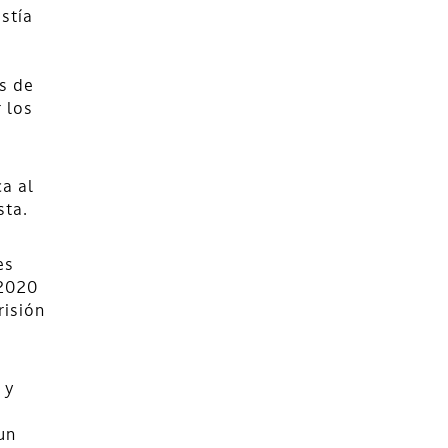
stía
s de
r los
a al
sta.
es
 2020
risión
 y
un