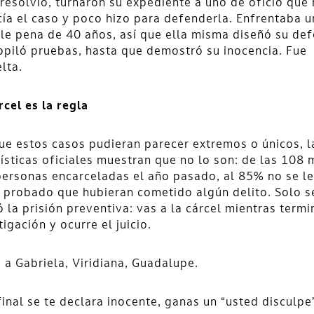
resolvió, turnaron su expediente a uno de oficio que
ía el caso y poco hizo para defenderla. Enfrentaba u
le pena de 40 años, así que ella misma diseñó su de
opiló pruebas, hasta que demostró su inocencia. Fue
lta.
rcel es la regla
e estos casos pudieran parecer extremos o únicos, l
ísticas oficiales muestran que no lo son: de las 108 
ersonas encarceladas el año pasado, al 85% no se l
 probado que hubieran cometido algún delito. Solo s
ó la prisión preventiva: vas a la cárcel mientras termi
tigación y ocurre el juicio.
a Gabriela, Viridiana, Guadalupe.
 final se te declara inocente, ganas un “usted disculpe”