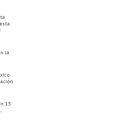
sta
uesta
z
n la
éxico
ración
en 15
,