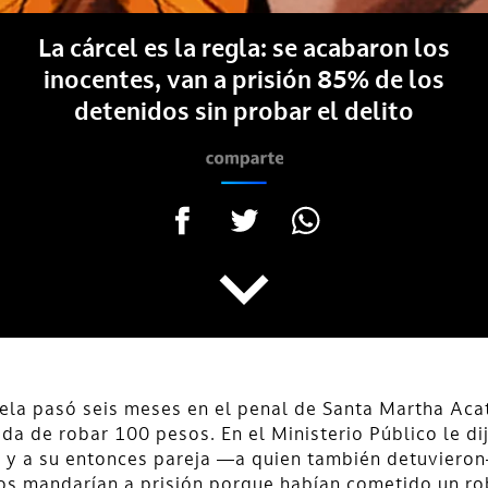
La cárcel es la regla: se acabaron los
inocentes, van a prisión 85% de los
detenidos sin probar el delito
ela pasó seis meses en el penal de Santa Martha Acat
da de robar 100 pesos. En el Ministerio Público le di
a y a su entonces pareja —a quien también detuviero
os mandarían a prisión porque habían cometido un r