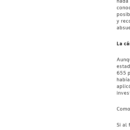
nada 
conoc
posib
y rec
absue
La cá
Aunqu
estad
655 p
había
aplic
inves
Como 
Si al