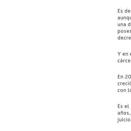
Es de
aunqu
una d
poses
decre
Y en 
cárce
En 20
creci
con l
Es el
años,
juicio