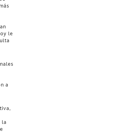
 más
a
tan
hoy le
ulta
enales
on a
tiva,
 la
ue