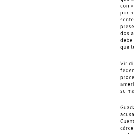
con v
por a
sente
prese
dos a
debe 
que l
Virid
feder
proce
ameri
su ma
Guada
acusa
Cuent
cárce