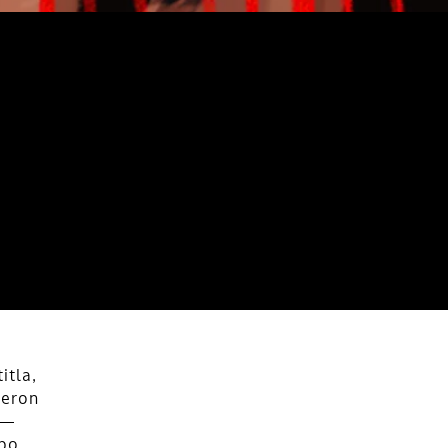
itla,
jeron
n—
obo