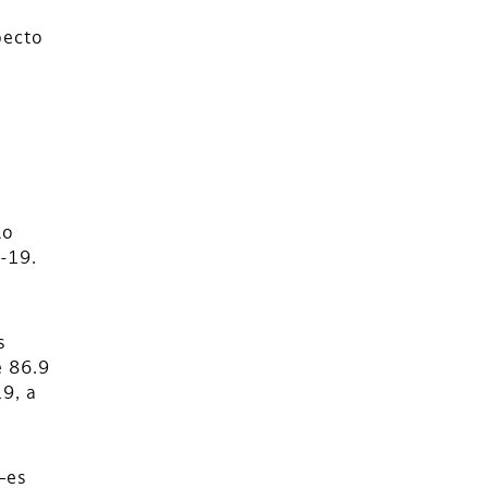
pecto
lo
-19.
s
e 86.9
9, a
—es