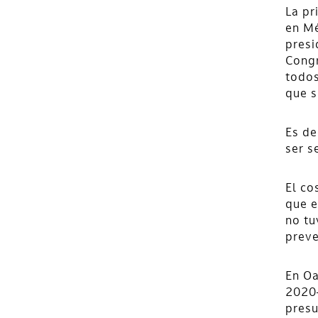
La pr
en Mé
presi
Congr
todos
que s
Es de
ser s
El co
que e
no tu
preve
En Oa
2020—
presu